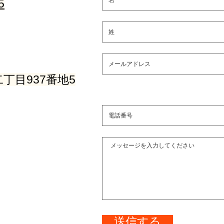
5
丁目937番地5
送信する