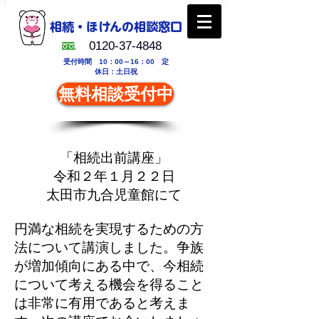
相続・ほけんの相談
窓口
0120-37-4848
受付時間 10：00～16：00
定
休日：土日祝
無料相談受付中
「相続出前講座」
令和２年１月２２日
太田市九合児童館にて
円満な相続を実現するための方
法について講演しました。争族
が増加傾向にある中で、今相続
について考える機会を得ること
は非常に有用であると考えま